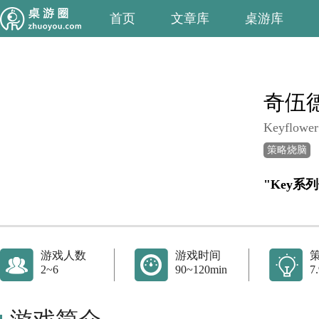
首页
文章库
桌游库
奇伍
Keyflower
策略烧脑
"Key系
游戏人数
游戏时间
2~6
90~120min
7