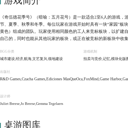
游戏简介
《奇伍德花季号》（暗喻：五月花号）是一款适合2至6人的游戏，
节、夏季、秋季和冬季。每位玩家在游戏开始时具有一块“家园”板
黄色）组成的团队。玩家使用相同颜色的工人来竞标板块，以扩建
自己的，同时也能从其他玩家的板块，或正在被竞标的新板块中收集
季、夏季和秋季中，会有更多的工人登上奇伍德花季号以及她的姐
BGG分类
游戏机制
木料等主要资源的技能。在冬季中，玩家选择竞标的每个村庄板块
城市建设,经济,航海,文艺复兴,领地建设
拍卖与竞价,记忆,模块化版
分。zui终由村庄和工人产生zui多胜利分的玩家赢得游戏胜利。 
挑战，并且每局游戏都会有所不同因为每局游戏都会有各种村庄板
出版社
利用自己不同资源、运送和升级能力、技能，以及工人的机会。
R&D Games,Czacha Games,Ediciones MasQueOca,FoxMind,Game Harbor,Ga
设计师
Juliet Breese,Jo Breese,Gemma Tegelaers
桌游图库