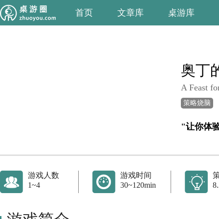
首页
文章库
桌游库
奥丁
A Feast fo
策略烧脑
"让你体
游戏人数
游戏时间
1~4
30~120min
8