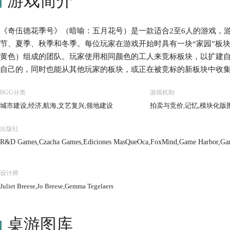
游戏简介
《奇伍德花季号》（暗喻：五月花号）是一款适合2至6人的游戏，
节、夏季、秋季和冬季。每位玩家在游戏开始时具有一块“家园”板
黄色）组成的团队。玩家使用相同颜色的工人来竞标板块，以扩建
自己的，同时也能从其他玩家的板块，或正在被竞标的新板块中收集
季、夏季和秋季中，会有更多的工人登上奇伍德花季号以及她的姐
BGG分类
游戏机制
木料等主要资源的技能。在冬季中，玩家选择竞标的每个村庄板块
城市建设,经济,航海,文艺复兴,领地建设
拍卖与竞价,记忆,模块化版
分。zui终由村庄和工人产生zui多胜利分的玩家赢得游戏胜利。 
挑战，并且每局游戏都会有所不同因为每局游戏都会有各种村庄板
出版社
利用自己不同资源、运送和升级能力、技能，以及工人的机会。
R&D Games,Czacha Games,Ediciones MasQueOca,FoxMind,Game Harbor,Ga
设计师
Juliet Breese,Jo Breese,Gemma Tegelaers
桌游图库