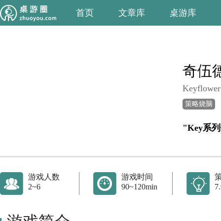
首页
文章库
桌游库
奇伍
Keyflower
策略烧脑
"Key系
游戏人数
游戏时间
2~6
90~120min
7