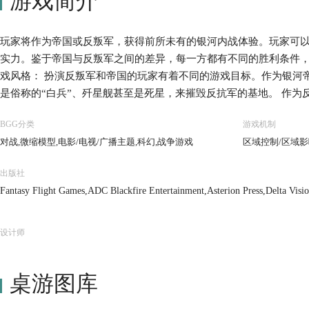
游戏简介
玩家将作为帝国或反叛军，获得前所未有的银河内战体验。玩家可
实力。鉴于帝国与反叛军之间的差异，每一方都有不同的胜利条件
戏风格： 扮演反叛军和帝国的玩家有着不同的游戏目标。作为银河
是俗称的“白兵”、歼星舰甚至是死星，来摧毁反抗军的基地。 作
战争。如果你能存活足够长久，并获得广大人民的支持，你就会激起
BGG分类
游戏机制
合原作的玩法，悉数登场的人物，星战粉丝一定不要错过。
对战,微缩模型,电影/电视/广播主题,科幻,战争游戏
区域控制/区域影
出版社
Fantasy Flight Games,ADC Blackfire Entertainment,Asterion Press,Delta Visi
rger Spieleverlag
设计师
桌游图库