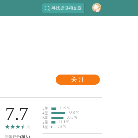
寻找桌游和文章
关 注
7.7
13.9 %
5星
38.9 %
4星
33.3 %
3星
11.1 %
2星
2.8 %
1星
玩家评分
(36人)