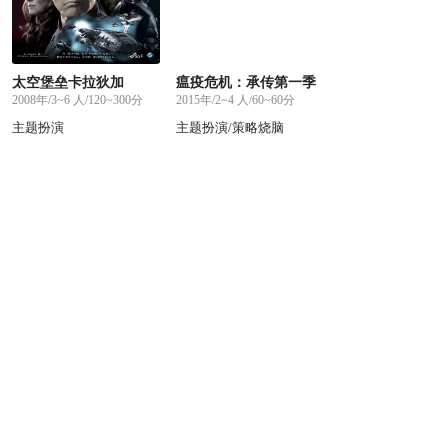
太空堡垒卡拉狄加
瘟疫危机：承传第一季
2008年/3~6 人/120~300分
2015年/2~4 人/60~60分
主题扮演
主题扮演/策略烧脑