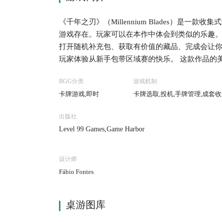
《千年之刃》（Millennium Blades）
游戏存在。玩家可以在本作中体会到类似的乐趣。
打开随机补充包、获取有价值的藏品、完成会让
玩家体验从新手包带区域赛的快乐。 这款作品的
长。 就核心机制而言，这是一款交换游戏。只不
BGG分类
游戏机制
程将随着周期性的锦标赛而出现。所以玩家需要
卡牌游戏,即时
卡牌选取,投机,手牌管理,成套收
己的“财产”（当然，这里指的是游戏中的点数而
出版社
Level 99 Games,Game Harbor
设计师
Fábio Fontes
桌游图库