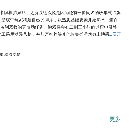
是一款收集式卡牌模拟游戏，之所以这么说是因为还有一款同名的收集式卡牌
 游戏中玩家构建自己的牌库，从熟悉基础要素开始熟悉，进而
你名利双收的竞技场任务。游戏将会在二到三小时的过程中引导
美工采用动漫风格，并从万智牌等其他收集类游戏身上博采众
...展开
过所有的买进卖出投机获利行为都是在游戏过程中实现。这一过
看准时机进行交易，既要拿到好牌保证比赛成绩又要善于管理自
集,模拟,交易
不是现实货币）。
更多