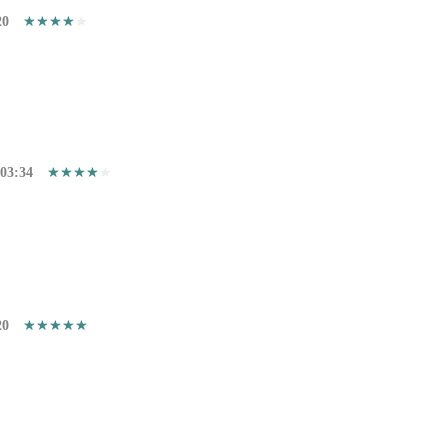
20
:03:34
20