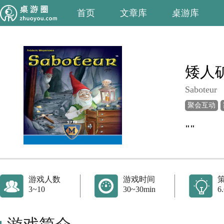
首页
文章库
桌游库
矮人
Saboteur
聚会互动
""
游戏人数
游戏时间
3~10
30~30min
6