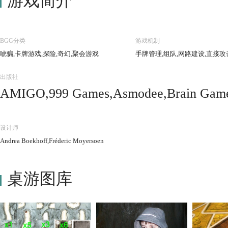
游戏简介
BGG分类
游戏机制
唬骗,卡牌游戏,探险,奇幻,聚会游戏
手牌管理,组队,网路建设,直接攻
出版社
AMIGO,999 Games,Asmodee,Brain Games
ood Challenge Centre,G3,Gigamic,Giochi
es,Kikigagne?,Lautapelit.fi,Lifestyle B
设计师
s,Meeples Cafe,Mercurio,Möbius Games,P
Andrea Boekhoff,Fréderic Moyersoen
n Team Day Hobby Company,Swan Panasi
Взрослые дети
桌游图库