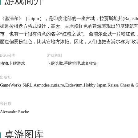
游戏简介
《斋浦尔》（Jaipur），是印度北部的一座古城，拉贾斯坦邦(Raja
街道按棋盘方格式设计，高大、古老粉红色的建筑表现出印度建筑
市，也有一个很有诗意的名字“红粉之城”。 斋浦尔全城一片粉红
丽也偏爱粉红色，比其它地方浓艳。因此，人们也把斋浦尔称为“玫瑰城”
的二人手牌管理类游戏。玩家在游戏中扮演斋浦尔两个最强大的商
BGG分类
游戏机制
机会，二人通过买卖、交换、发展骆驼商队等展开竞争，目的就是
动物,卡牌游戏
卡牌选取,手牌管理,成套收集
出版社
GameWorks SàRL,Asmodee,cutia.ro,Esdevium,Hobby Japan,Kaissa Chess & 
设计师
Alexandre Roche
桌游图库