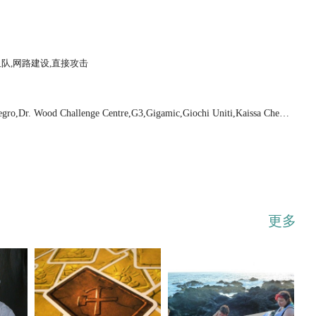
组队,网路建设,直接攻击
...展开
o,Dr. Wood Challenge Centre,G3,Gigamic,Giochi Uniti,Kaissa Chess
s Ltd,Mayfair Games,Meeples Cafe,Mercurio,Möbius Games,PaperGames
ia Co., Ltd.,Z-Man Games,Взрослые дети
更多