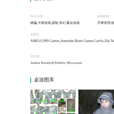
BGG分类
游戏机制
唬骗,卡牌游戏,探险,奇幻,聚会游戏
手牌管理,
出版社
AMIGO,999 Games,Asmodee,Brain Games,Corfix,Dal Negr
& Games,Kikigagne?,Lautapelit.fi,Lifestyle Boardgame
(III),Piatnik,Sun Team Day Hobby Company,Swan Panas
设计师
Andrea Boekhoff,Fréderic Moyersoen
桌游图库