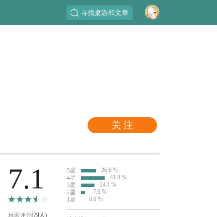
寻找桌游和文章
关 注
7.1
26.6 %
5星
41.8 %
4星
24.1 %
3星
7.6 %
2星
0.0 %
1星
玩家评分
(79人)