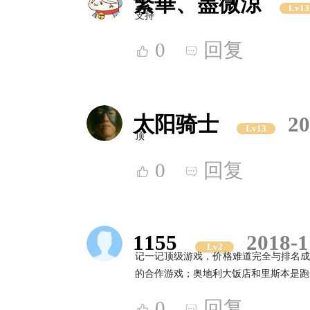
繁華、盡微涼
Lv13
支持
0
回复
太阳骑士
20
Lv13
顶
0
回复
1155
2018-1
Lv2
记一记顶级游戏，价格难道完全与排名成
的合作游戏；奥地利大饭店和里斯本是跑
0
回复