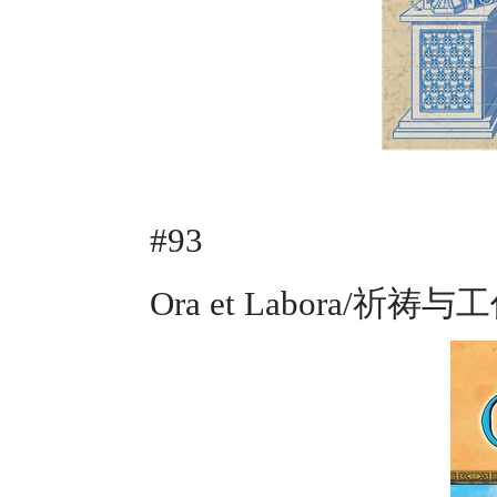
#93
Ora et Labora/祈祷