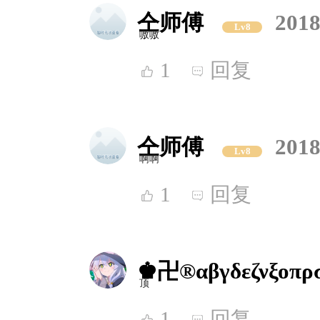
仝师傅
2018
Lv8
嗷嗷
1
回复
仝师傅
2018
Lv8
啊啊
1
回复
♚卍®αβγδεζνξοπρ
顶
1
回复