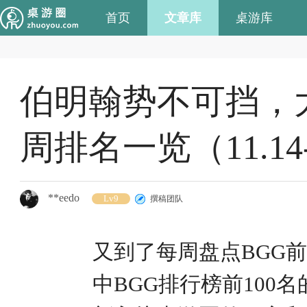
首页
文章库
桌游库
伯明翰势不可挡，大西
周排名一览（11.14-
**eedo
Lv9
撰稿团队
又到了每周盘点BGG前
中BGG排行榜前100