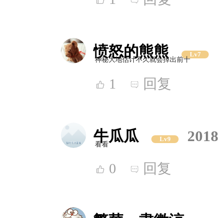
愤怒的熊熊
Lv7
神秘大地估计不久就会掉出前十
1
回复
牛瓜瓜
2018
Lv9
看看
0
回复