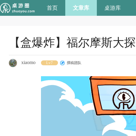
首页
文章库
桌游库
【盒爆炸】福尔摩斯大探
xiaomo
Lv7
撰稿团队