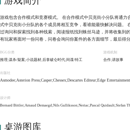
游戏简介
游戏包含合作模式和竞赛模式。 在合作模式中贝克街小分队将通力
式中贝克街小分队的各个成员将相互竞争，看谁能最快解决问题。 
过询问和探索找到各种线索，阅读报纸找到蛛丝马迹，并将收集到的
有玩家将面对一份问卷，问卷会询问你案件的各方面细节，最后得分
尔摩斯的答卷和福尔摩斯的解密思路，玩家可以试图挑战福尔摩斯
BGG分类
游戏机制
推理;谋杀/疑案;小说题材;后拿破仑时代;间谍/特工
合作;讲故事
出版社
Asmodee;Asterion Press;Casper;Chessex;Descartes Editeur;Edge Entertainme
OS;Sleuth Publications;Space Cowboys;Ystari Games;二見書房 ( Futami Shobo 
设计师
Bernard Bittler;Arnaud Demaegd;Nils Gulliksson;Neriac;Pascal Quidault;Stefan T
桌游图库