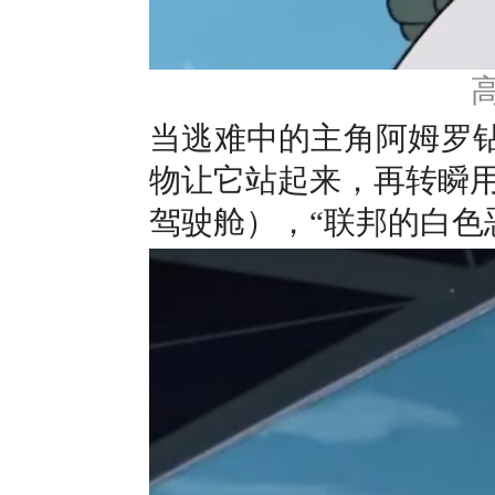
当逃难中的主角阿姆罗钻
物让它站起来，再转瞬
驾驶舱），“联邦的白色