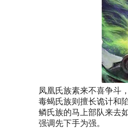
凤凰氏族素来不喜争斗
毒蝎氏族则擅长诡计和
鳞氏族的马上部队来去
强调先下手为强。