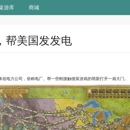
桌游库
商城
，帮美国发发电
鼻祖电力公司，俗称电厂。帮一些刚接触德策游戏的萌新打开一扇大门。