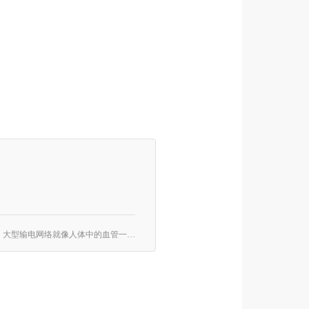
在现今时代，无论是富裕的发达国家，还是贫穷的发展中国家，谁都不能没有电。电气工业已成为一国现代化的重要指标。大型输电网络就像人体中的血管一样，将动力带至各个城市中的每个角落。保障电力供应是国家最重要的课题。电气工业只有不足200年的历史，但紧随着电子技术的发展，现代文明对电力的依赖只会是有增无减。 这游戏是以电力公司发展为背景。每位玩家都支配着一间电力能源公司，努力拓展自己的事业。玩家必须计算发展成本，在扩张供电网络的同时，积极提升发电厂的效能，同时寻找低廉的燃料。游戏结束时，能为最多城市提供电力者获胜。