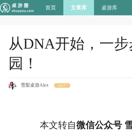
首页
文章库
桌游库
从DNA开始，一
园！
雪梨桌游Alex
Lv7
本文转自
微信公众号 