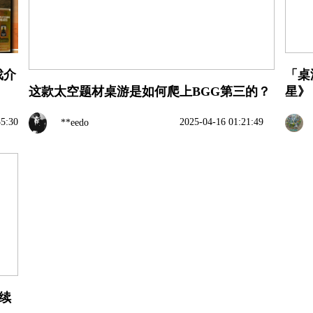
戏介
「桌
这款太空题材桌游是如何爬上BGG第三的？
星》
55:30
2025-04-16 01:21:49
**eedo
续