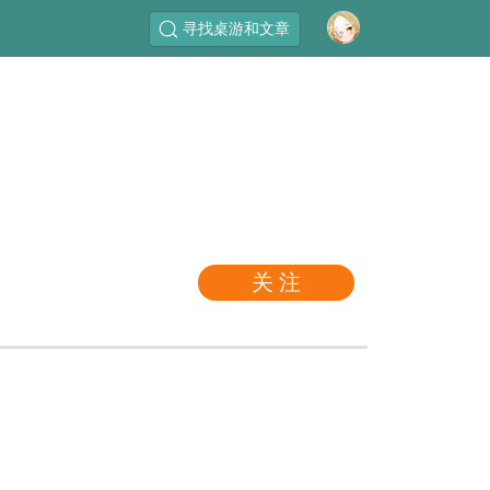
寻找桌游和文章
关 注