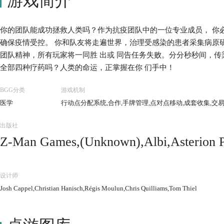
游戏简介
你的团队能成功拯救人类吗？作为抗疫团队中的一位专业成员， 你
确保疫情受控。 你和队友将走遍世界，治理受感染的患者采集病原
团队精神，所有玩家将一同胜 出或 同告任务失败。分分秒秒间，传
全部四种疗药吗？人类的命运，正掌握在你 们手中！
BGG分类
游戏机制
医学
行动点分配系统,合作,手牌管理,点对点移动,成套收集,交
出版社
Z-Man Games,(Unknown),Albi,Asterion Pr
osofia Éditions,Gém Klub Kft.,Hobby Ja
kers,Kaissa Chess & Games,Korea Boardg
设计师
tapelit.fi,Lifestyle Boardgames Ltd,M
Josh Cappel,Christian Hanisch,Régis Moulun,Chris Quilliams,Tom Thiel
Paladium Games,Pegasus Spiele,Quined W
bri,Wargames Club Publishing,White 