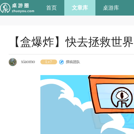
首页
文章库
桌游库
【盒爆炸】快去拯救世界
xiaomo
Lv7
撰稿团队