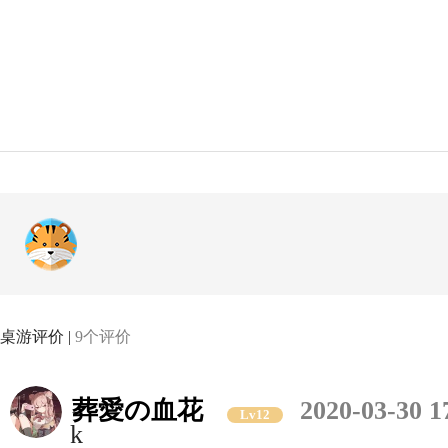
桌游评价 |
9个评价
葬愛の血花
2020-03-30 1
Lv12
k