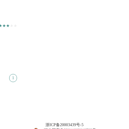
1
浙ICP备20003439号-5