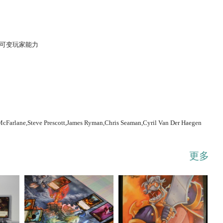
,可变玩家能力
...展开
cFarlane,Steve Prescott,James Ryman,Chris Seaman,Cyril Van Der Haegen
更多