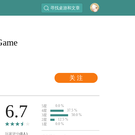
寻找桌游和文章
 Game
关 注
6.7
0.0 %
5星
37.5 %
4星
50.0 %
3星
12.5 %
2星
0.0 %
1星
玩家评分
(8人)