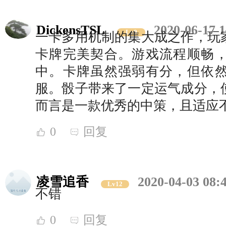
DickensTSL
2020-06-17 1
Lv9
一卡多用机制的集大成之作，玩
卡牌完美契合。游戏流程顺畅
中。卡牌虽然强弱有分，但依
服。骰子带来了一定运气成分，
而言是一款优秀的中策，且适应
0
回复
凌雪追香
2020-04-03 08:
Lv12
不错
0
回复