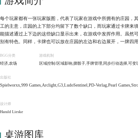
游戏简介
每个玩家都有一张玩家版图，代表了玩家在游戏中所拥有的庄园，
工的主意，庄园的上下部分均留下了数个缺口，而玩家通过卡牌来
能描述通过上下边的这些缺口显示出来，在游戏中发挥作用。虽然
别有特色。同样，卡牌也可以放在庄园的左边和右边展开，一牌四
四个功能区域同时放在一张牌上而令人觉得生硬。 游戏中有数种资
BGG分类
游戏机制
有自己所属颜色的一套小立柱，当这些立柱被放置在庄园的不同区
经济,农场
区域控制/区域影响,掷骰子,手牌管理,同步行动选择,可变
的小猪，又或者可种植的的橄榄 / 谷物 / 葡萄。玩家可以在游戏中
应的高级货物，如“食物”、“肉类”、“酒类”等，并随时通过买卖获
出版社
Spielworxx,999 Games,Arclight,G3,LudoSentinel,PD-Verlag,Pearl Games,St
设计师
Harald Lieske
桌游图库