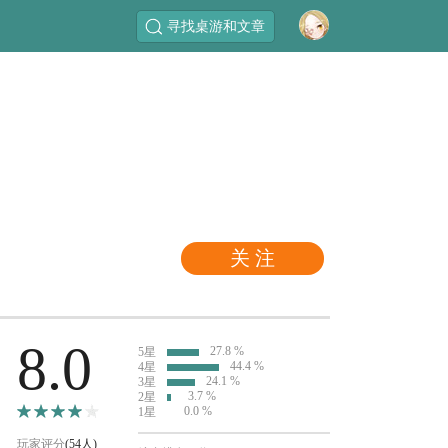
寻找桌游和文章
关 注
8.0
27.8 %
5星
44.4 %
4星
24.1 %
3星
3.7 %
2星
0.0 %
1星
玩家评分
(54人)