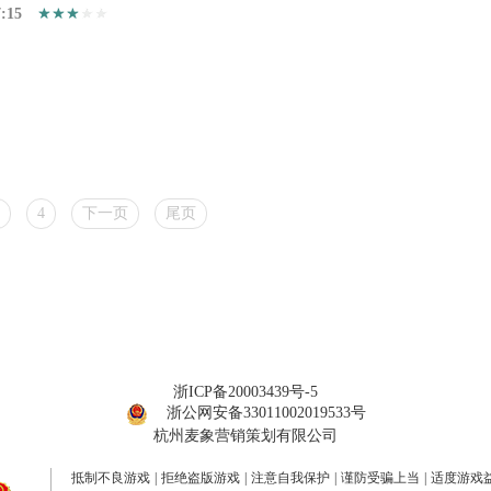
7:15
4
下一页
尾页
浙ICP备20003439号-5
浙公网安备33011002019533号
杭州麦象营销策划有限公司
抵制不良游戏
|
拒绝盗版游戏
|
注意自我保护
|
谨防受骗上当
|
适度游戏