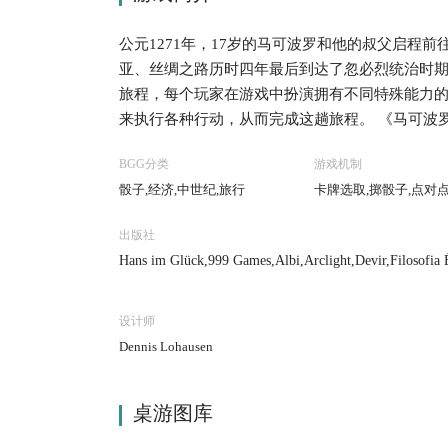
公元1271年，17岁的马可波罗和他的叔父启程
亚、丝绸之路历时四年最后到达了忽必烈统治时期
旅程，每个玩家在游戏中扮演拥有不同特殊能力
来执行各种行动，从而完成这趟旅程。 《马可波
可波罗游记中形形色色的人物去周游世界。游戏
BGG分类
游戏机制
力直接决定游戏的策略路线），途径每个城市都
骰子,经济,中世纪,旅行
卡牌选取,掷骰子,点对
率和耐玩度都很高。
出版社
Hans im Glück,999 Games,Albi,Arclight,Devir,Filosofia 
d.,Piatnik,Swan Panasia Co., Ltd.,Z-Man Games
设计师
Dennis Lohausen
桌游图库