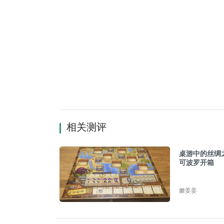
相关测评
桌游中的丝绸之
可波罗开箱
嫩姜姜