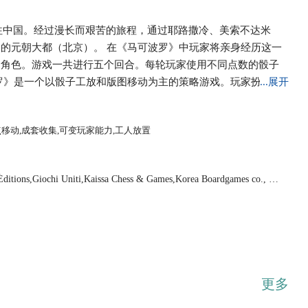
前往中国。经过漫长而艰苦的旅程，通过耶路撒冷、美索不达米
的元朝大都（北京）。 在《马可波罗》中玩家将亲身经历这一
的角色。游戏一共进行五个回合。每轮玩家使用不同点数的骰子
罗》是一个以骰子工放和版图移动为主的策略游戏。玩家扮演马
...展开
有众多角色可供选择（每个角色都有着强大的特殊能力，角色能
会有特殊奖励和功能（奖励和功能板都是随机摆放的）所以重开
点移动,成套收集,可变玩家能力,工人放置
Éditions,Giochi Uniti,Kaissa Chess & Games,Korea Boardgames co., Lt
更多