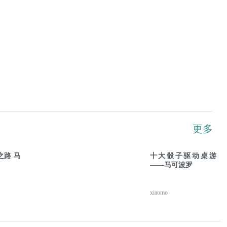
更多
路 马
十大骰子驱动桌游
——马可波罗
xiaomo