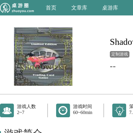
首页
文章库
桌游库
Shado
定制游戏
""
游戏人数
游戏时间
2~7
60~60min
7