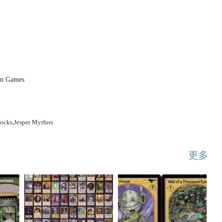
...展开
an Games
cks,Jesper Myrfors
更多