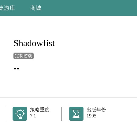
桌游库
商城
Shadowfist
定制游戏
""
策略重度
出版年份
7.1
1995