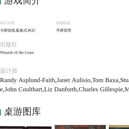
游戏简介
BGG分类
游戏机制
卡牌游戏,集换式,科幻
手牌管理
出版社
Wizards of the Coast
设计师
Randy Asplund-Faith,Janet Aulisio,Tom Baxa,Stu
e,John Coulthart,Liz Danforth,Charles Gillespie
e Kimble,Tom Kyffin,Clint Langley,Kevin McCann
sey,Ted Naifeh,Mark Poole,Dom Reardon,Tony Roberts,Romas,Zina Saunders,Dou
桌游图库
g Shuler,Mark Simpson (II),Ron Spencer,Pete Ve