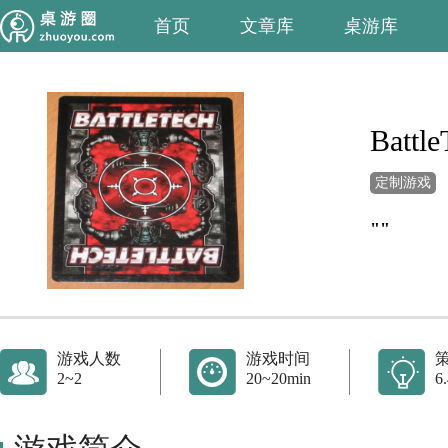
首页
文章库
桌游库
Battl
定制游戏
""
游戏人数
游戏时间
2~2
20~20min
6