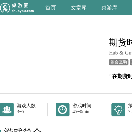
首页
文章库
桌游库
期货
Hab & Gu
聚会互动
游戏人数
游戏时间
3~5
45~0min
7