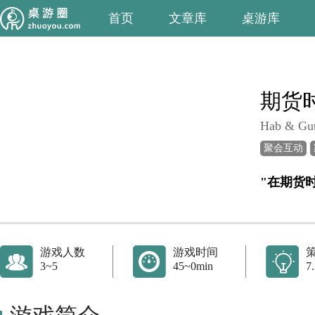
首页
文章库
桌游库
期货
Hab & Gu
聚会互动
游戏人数
游戏时间
3~5
45~0min
7