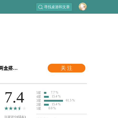
寻找桌游和文章
关 注
"猪朋狗友 北极熊 或 海豹 分别支持1~5人游戏，如两盒搭配即可zui多支持8人游戏！"
7.4
7.7 %
5星
15.4 %
4星
61.5 %
3星
15.4 %
2星
0.0 %
1星
玩家评分
(13人)