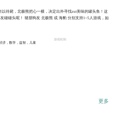
坐以待毙，北极熊把心一横，决定出外寻找zui美味的罐头鱼！这
碰头呢！ 猪朋狗友 北极熊 或 海豹 分别支持1~5人游戏，如
...展开
游戏机制
经济，数学，益智，儿童
更多