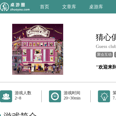
首页
文章库
桌游库
猜心
Guess clu
聚会互动
"欢迎来
游戏人数
游戏时间
2~8
20~30min
7