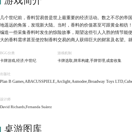
游戏简介
几个世纪前，香料贸易曾是世上最重要的经济活动。数之不尽的帝
地遥远的角落，发现新大陆。当时，香料的价值甚至可跟黄金相彷
编造一些采集香料时发生的惊险故事，期望这些引人入胜的情节能使
大的香料需求甚至使控制香料交易的商人获得巨大的财富及名望。
前往地中海寻找财富与名利。 作为商队的领袖，你的旅程由香料之
BGG分类
游戏机制
卡牌游戏,经济,中世纪
卡牌选取,牌库构建,手牌管理,成套收集
出版社
Plan B Games,ABACUSSPIELE,Arclight,Asmodee,Broadway Toys LTD,Cube F
Piatnik
设计师
David Richards,Fernanda Suárez
桌游图库