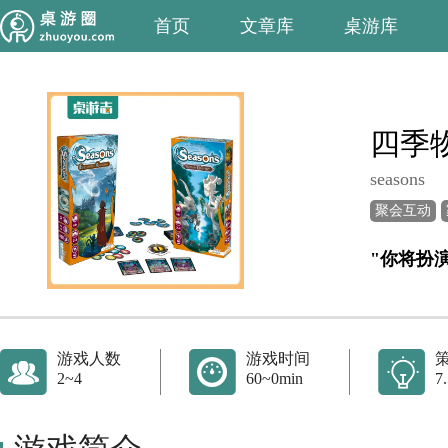
首页
文章库
桌游库
四季
seasons
聚会互动
游戏人数
游戏时间
2~4
60~0min
7