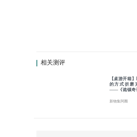
相关测评
【桌游开箱】
的方式折磨
——《诡镇奇
日时刻》
新物集阿圈