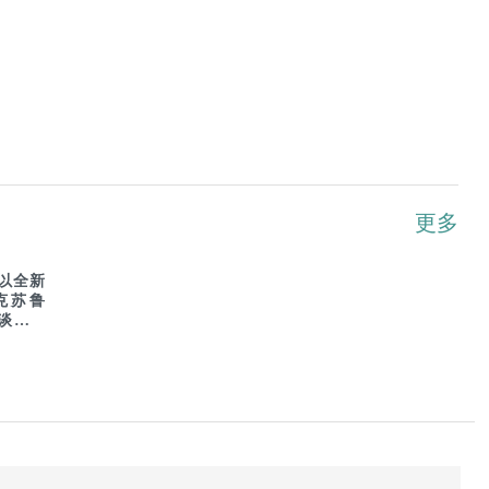
更多
以全新
克苏鲁
谈：末