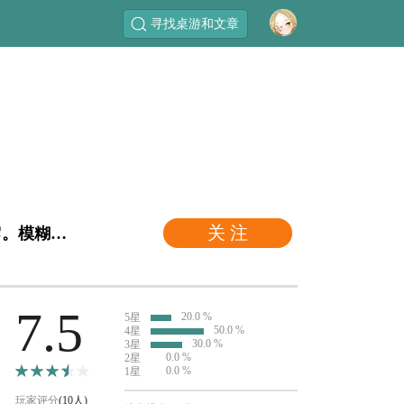
寻找桌游和文章
关 注
"一些邪恶的东西在阿卡姆发生，只有你才能阻止它。模糊了角色扮演和纸牌游戏之间的传统界限，阿卡姆恐怖：纸牌游戏是一个活生生的扑克牌游戏，洛维克拉夫蒂的神秘，怪物，和疯狂！"
7.5
20.0 %
5星
50.0 %
4星
30.0 %
3星
0.0 %
2星
0.0 %
1星
玩家评分
(10人)