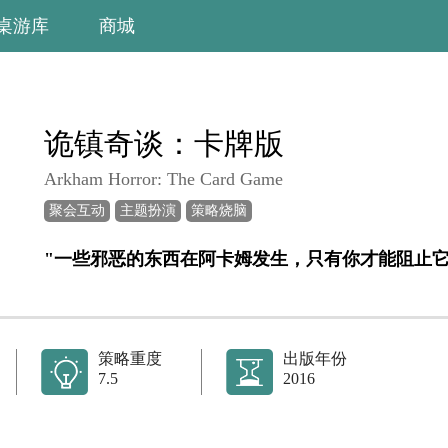
桌游库
商城
诡镇奇谈：卡牌版
Arkham Horror: The Card Game
聚会互动
主题扮演
策略烧脑
策略重度
出版年份
7.5
2016