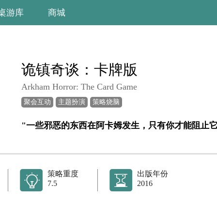
桌游库
商城
诡镇奇谈：卡牌版
Arkham Horror: The Card Game
聚会互动
主题扮演
策略烧脑
策略重度
出版年份
7.5
2016