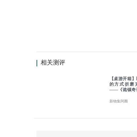
相关测评
【桌游开箱】
的方式折磨
——《诡镇奇
日时刻》
新物集阿圈