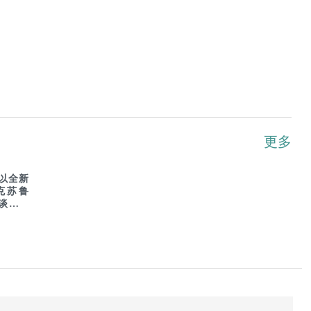
更多
以全新
克苏鲁
谈：末