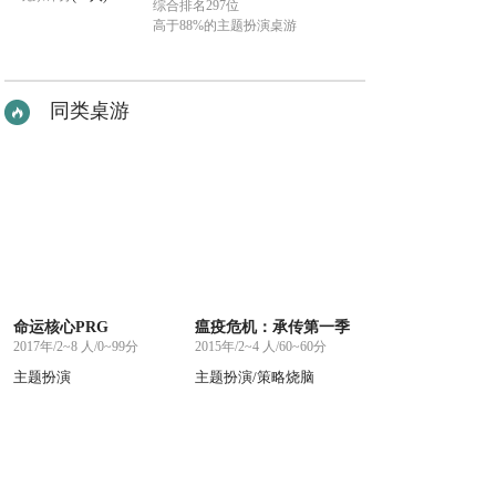
综合排名297位
高于88%的主题扮演桌游
同类桌游
命运核心PRG
瘟疫危机：承传第一季
2017年/2~8 人/0~99分
2015年/2~4 人/60~60分
主题扮演
主题扮演/策略烧脑