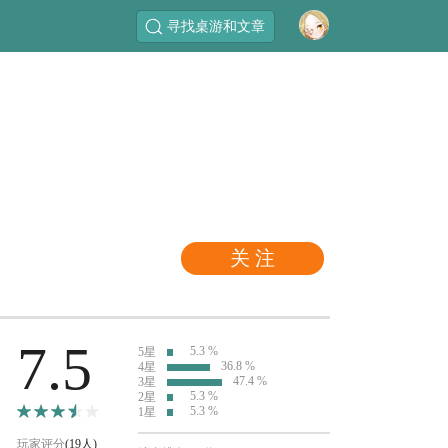
寻找桌游和文章
关 注
7.5
5.3 %
5星
36.8 %
4星
47.4 %
3星
5.3 %
2星
5.3 %
1星
玩家评分
(19人)