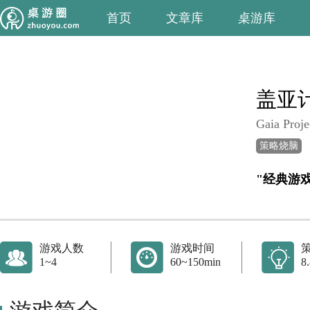
首页
文章库
桌游库
盖亚
Gaia Proje
策略烧脑
"经典游
游戏人数
游戏时间
1~4
60~150min
8