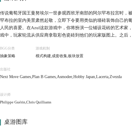
传说葡萄牙国王曼努埃尔一世参观西班牙南部的阿尔罕布拉宫时，
罕布拉的室内美景肃然起敬，立即下令要用类似的墙砖装饰自己的
人民的喜爱。在Azul这款游戏中，你将扮演一位铺设花砖的艺术家
戏中，玩家轮流从供应商拿取彩色瓷砖到他们的玩家版图上。之后
殿，玩家可以完成特殊花砖排列来额外获得分数;被浪费的花砖将会
BGG分类
游戏机制
胜。
抽象策略
模式构建,成套收集,板块放置
出版社
Next Move Games,Plan B Games,Asmodee,Hobby Japan,Lacerta,Zvezda
设计师
Philippe Guérin,Chris Quilliams
桌游图库