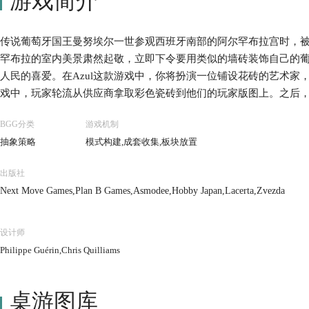
游戏简介
传说葡萄牙国王曼努埃尔一世参观西班牙南部的阿尔罕布拉宫时，
罕布拉的室内美景肃然起敬，立即下令要用类似的墙砖装饰自己的
人民的喜爱。在Azul这款游戏中，你将扮演一位铺设花砖的艺术家
戏中，玩家轮流从供应商拿取彩色瓷砖到他们的玩家版图上。之后
殿，玩家可以完成特殊花砖排列来额外获得分数;被浪费的花砖将会
BGG分类
游戏机制
胜。
抽象策略
模式构建,成套收集,板块放置
出版社
Next Move Games,Plan B Games,Asmodee,Hobby Japan,Lacerta,Zvezda
设计师
Philippe Guérin,Chris Quilliams
桌游图库