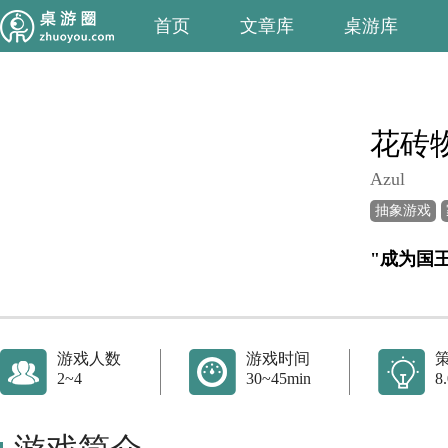
首页
文章库
桌游库
花砖
Azul
抽象游戏
"成为国
游戏人数
游戏时间
2~4
30~45min
8