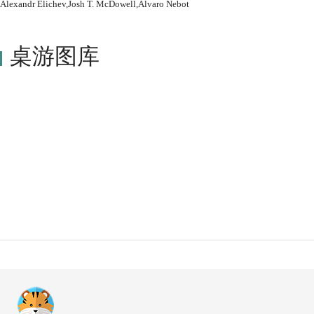
Alexandr Elichev,Josh T. McDowell,Alvaro Nebot
桌游图库