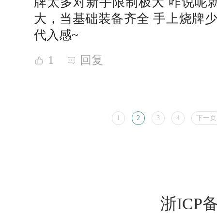
牌太多对新手限制极大 咋说呢
大，当基础装备齐全 手上烧牌少
代入感~
1
回复
1
2
3
4
下一页
浙ICP备