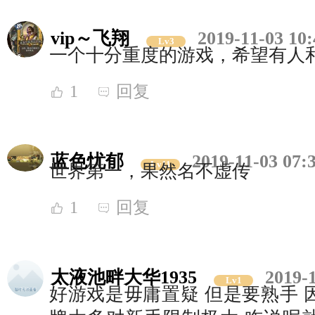
vip～飞翔
2019-11-03 10:
Lv3
一个十分重度的游戏，希望有人
1
回复
蓝色忧郁
2019-11-03 07:
Lv11
世界第一，果然名不虚传
1
回复
太液池畔大华1935
2019-
Lv1
好游戏是毋庸置疑 但是要熟手 