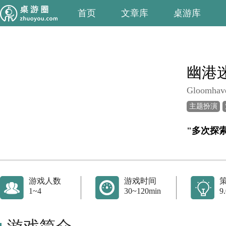
首页
文章库
桌游库
幽港
Gloomhav
主题扮演
"多次探
游戏人数
游戏时间
1~4
30~120min
9