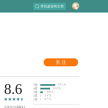
寻找桌游和文章
关 注
8.6
53.1 %
5星
35.0 %
4星
9.8 %
3星
1.4 %
2星
0.7 %
1星
玩家评分
(143人)