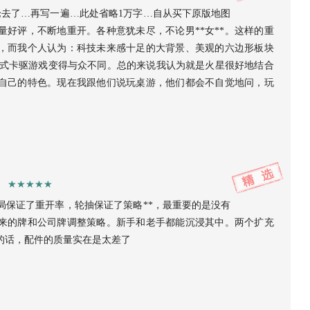
论去了…再写一遍…此处省略1万字…自从买下原版地图
好评，不断地重开。各种意犹未尽，不论男**女**。这样的重
，而我个人认为：科技未来感十足的大背景、美观的六边形板块
使得德式卡驱游戏变得与众不同。总的来说我认为就是火星很好地结合
自己的特色。现在我跟他们说玩桌游，他们都会不自觉地问，玩
局保证了重开率，轮抽保证了策略**，最重要的是没有
来的牌和公司牌调整策略。新手和老手都能沉浸其中。两个扩充
的话，配件的质量实在是太差了