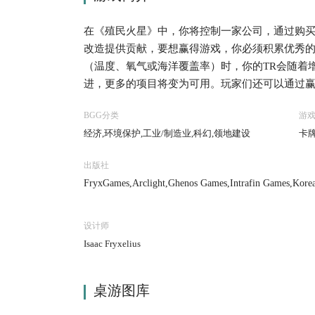
在《殖民火星》中，你将控制一家公司，通过购
改造提供贡献，要想赢得游戏，你必须积累优秀的
（温度、氧气或海洋覆盖率）时，你的TR会随着
进，更多的项目将变为可用。玩家们还可以通过赢
设、环境保护等等。 游戏流程十分简单，游戏回
BGG分类
游
阶段，在指令阶段，传递起始玩家标志并推进时
经济,环境保护,工业/制造业,科幻,领地建设
卡牌
行动阶段，玩家们轮流将执行1-2个行动，直至
产参数生产资源，并根据各自的TR获得收入。 当
出版社
（覆盖率9）、温度超过冰点（+8 ˚C）时，游戏
FryxGames,Arclight,Ghenos Games,Intrafin Games,Korea
于你的TR、你在版图上的板块、获得的奖励、达
MINDOK,MYBG Co., Ltd.,Rebel,Reflexshop,Schwerkraft
设计师
Isaac Fryxelius
桌游图库