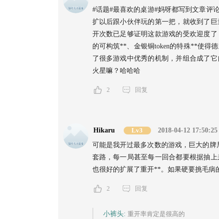
#话题#最喜欢的桌游#妈呀都写到文章评
扩以后跟小伙伴玩的第一把，就收到了巨量
开次数已足够证明这款游戏的受欢迎度了
的可构筑**、金银铜token的特殊**
了很多游戏中优秀的机制，并组合成了它
火星嘛？哈哈哈
2
回复
Hikaru
Lv3
2018-04-12 17:50:25
可能是我开过最多次数的游戏，巨大的牌
套路，每一局甚至每一回合都要根据抽上
也很好的扩展了重开**。如果硬要挑毛病
2
回复
小裤头:
重开率肯定是很高的