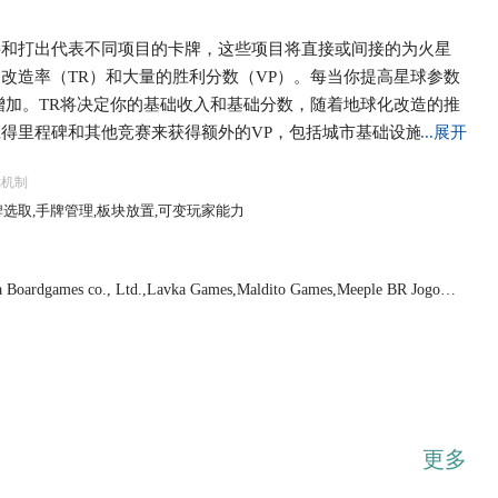
买和打出代表不同项目的卡牌，这些项目将直接或间接的为火星
改造率（TR）和大量的胜利分数（VP）。每当你提高星球参数
增加。TR将决定你的基础收入和基础分数，随着地球化改造的推
得里程碑和其他竞赛来获得额外的VP，包括城市基础设施的建
...展开
合将以时代来计量，每个时代分为指令、研发、行动、生产四个
戏机制
代标志，在研发阶段，玩家们将会获得新的卡牌，购买项目。在
选取,手牌管理,板块放置,可变玩家能力
所有玩家跳过。最后，在生产阶段，所有玩家根据玩家面板上的生
火星的氧气足够呼吸（14%），海洋足以创造类似地球的天气
将会结束。 游戏结束时，获得最多VP的玩家将获得胜利，VP来自
 Boardgames co., Ltd.,Lavka Games,Maldito Games,Meeple BR Jogos,
到的里程碑和你打出卡牌上的VP。
-Verlag,Stronghold Games
更多