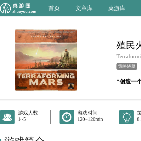
首页
文章库
桌游库
殖民
Terraform
策略烧脑
"创造一
游戏人数
游戏时间
1~5
120~120min
8