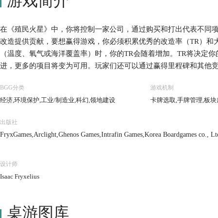
游戏简介
在《殖民火星》中，你将控制一家公司，通过购买和打出代表不同
改造提供贡献，要想赢得游戏，你必须积累优秀的改造率（TR）和
（温度、氧气或海洋覆盖率）时，你的TR会随着增加。TR将决定
进，更多的项目将变为可用。玩家们还可以通过赢得里程碑和其他竞
设、环境保护等等。 游戏流程十分简单，游戏回合将以时代来计量
BGG分类
游戏机制
阶段，在指令阶段，传递起始玩家标志并推进时代标志，在研发阶
经济,环境保护,工业/制造业,科幻,领地建设
卡牌选取,手牌管理,板块
行动阶段，玩家们轮流将执行1-2个行动，直至所有玩家跳过。最
产参数生产资源，并根据各自的TR获得收入。 当火星的氧气足够呼
出版社
（覆盖率9）、温度超过冰点（+8 ˚C）时，游戏将会结束。 游戏结
FryxGames,Arclight,Ghenos Games,Intrafin Games,Korea Boardgames co., L
于你的TR、你在版图上的板块、获得的奖励、达到的里程碑和你打出
MINDOK,MYBG Co., Ltd.,Rebel,Reflexshop,Schwerkraft-Verlag,Stronghold
设计师
Isaac Fryxelius
桌游图库