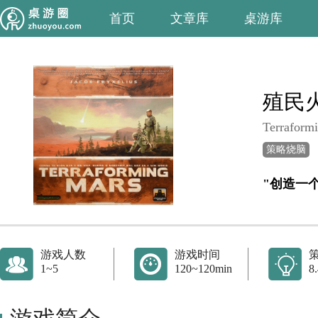
首页
文章库
桌游库
殖民
Terraform
策略烧脑
"创造一
游戏人数
游戏时间
1~5
120~120min
8