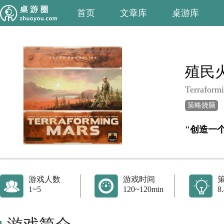
首页
文章库
桌游库
殖民
Terraform
策略烧脑
"创造一
游戏人数
游戏时间
1~5
120~120min
8