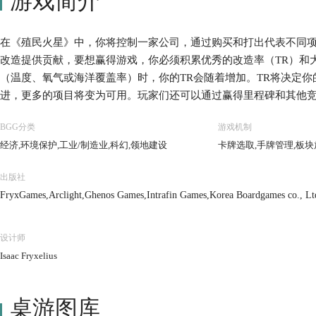
游戏简介
在《殖民火星》中，你将控制一家公司，通过购买和打出代表不同
改造提供贡献，要想赢得游戏，你必须积累优秀的改造率（TR）和
（温度、氧气或海洋覆盖率）时，你的TR会随着增加。TR将决定
进，更多的项目将变为可用。玩家们还可以通过赢得里程碑和其他竞
设、环境保护等等。 游戏流程十分简单，游戏回合将以时代来计量
BGG分类
游戏机制
阶段，在指令阶段，传递起始玩家标志并推进时代标志，在研发阶
经济,环境保护,工业/制造业,科幻,领地建设
卡牌选取,手牌管理,板块
行动阶段，玩家们轮流将执行1-2个行动，直至所有玩家跳过。最
产参数生产资源，并根据各自的TR获得收入。 当火星的氧气足够呼
出版社
（覆盖率9）、温度超过冰点（+8 ˚C）时，游戏将会结束。 游戏结
FryxGames,Arclight,Ghenos Games,Intrafin Games,Korea Boardgames co., L
于你的TR、你在版图上的板块、获得的奖励、达到的里程碑和你打出
MINDOK,MYBG Co., Ltd.,Rebel,Reflexshop,Schwerkraft-Verlag,Stronghold
设计师
Isaac Fryxelius
桌游图库