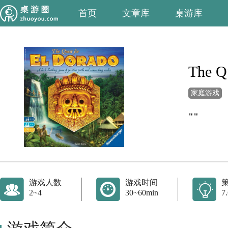
首页
文章库
桌游库
The Qu
家庭游戏
""
游戏人数
游戏时间
2~4
30~60min
7