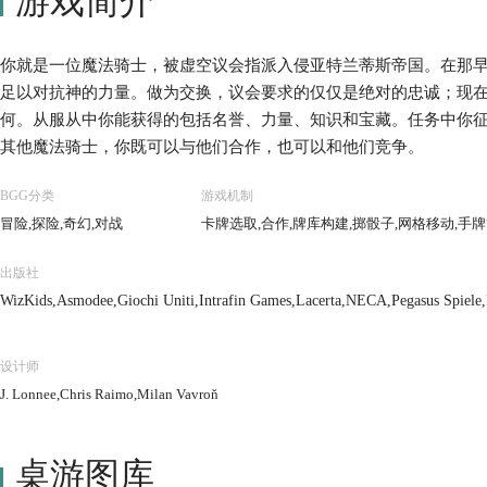
游戏简介
你就是一位魔法骑士，被虚空议会指派入侵亚特兰蒂斯帝国。在那
足以对抗神的力量。做为交换，议会要求的仅仅是绝对的忠诚；现
何。从服从中你能获得的包括名誉、力量、知识和宝藏。任务中你
其他魔法骑士，你既可以与他们合作，也可以和他们竞争。
BGG分类
游戏机制
冒险,探险,奇幻,对战
卡牌选取,合作,牌库构建,掷骰子,网格移动,手
出版社
WizKids,Asmodee,Giochi Uniti,Intrafin Games,Lacerta,NECA,Pegasus Spiel
设计师
J. Lonnee,Chris Raimo,Milan Vavroň
桌游图库