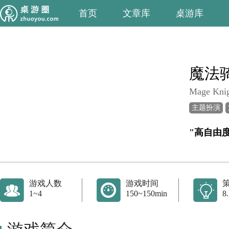
首页
文章库
桌游库
魔法
Mage Kni
主题扮演
"高自由
游戏人数
游戏时间
1~4
150~150min
8