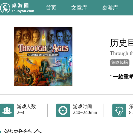
首页
文章库
桌游库
历史
Through th
策略烧脑
"一款重
游戏人数
游戏时间
2~4
240~240min
8