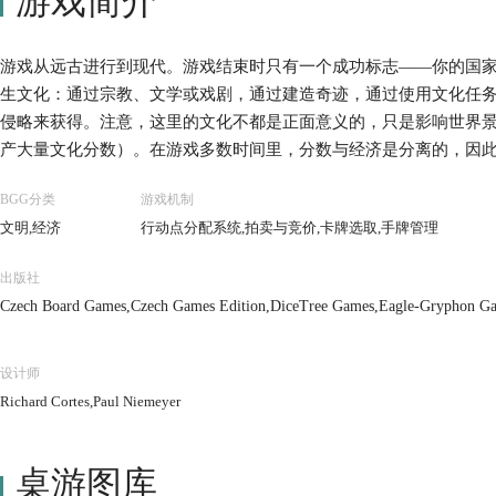
游戏简介
游戏从远古进行到现代。游戏结束时只有一个成功标志——你的国
生文化：通过宗教、文学或戏剧，通过建造奇迹，通过使用文化任
侵略来获得。注意，这里的文化不都是正面意义的，只是影响世界
产大量文化分数）。在游戏多数时间里，分数与经济是分离的，因
展而专注于文化？ 虽然玩家有很多选择可选，但每回合只有非常有
BGG分类
游戏机制
戏进程中，行动次数可以增加（转换到更高级的政府模式），但每
文明,经济
行动点分配系统,拍卖与竞价,卡牌选取,手牌管理
玩家策略必须适应实际情况。玩家可以建造或发展的所有东西都展
现较长时间的卡牌花费高。玩家需要决定花费行动点数在自己策略
出版社
济。 除了这些文明牌，还有每个时代的政治牌。这些政治牌允许玩
Czech Board Games,Czech Games Edition,DiceTree Games,Eagle-Gryphon
自己准备牌堆，之后随机抽取。玩家需要决定准备帮助自己多于对
le,Portal Games,Raven Distribution,Rebel,Wargames Club Publishing
要记住自己放置哪些时间牌，猜测别人可能放置了哪些时间牌。 游
然而，游戏中的战争和侵略绝对是非常有趣的方式，通常导致所有
设计师
动战争。这正是经济的另一方面——怎样花费尽可能少的资源建设能
Richard Cortes,Paul Niemeyer
字基础上，而是卡牌之间移动的标志。在其他玩家进行其行动时，
游戏进行会非常流畅。整个游戏通常持续3小时，其间玩家可以发展
桌游图库
启发式版本，时间更短（进行到文艺复兴），更容易解读，特别容