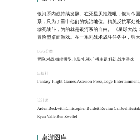
银河系内战持续发酵。在死星贝摧毁吼，银河帝
系，只为了重申他们的统治地位。精英反抗军处
输死战斗，为的就是银河系的自由。 《星球大战
冒险型桌面游戏。在一系列战术战斗任务中，强
抗。标志性人物比如达斯-维达和汉-索洛等角色
BGG分类
帝国与反抗军之间的对抗进程，直至最高潮的终极
冒险,对战,微缩模型,电影/电视/广播主题,科幻,战争游戏
进行独立的战术任务游戏，大家可以重现星球大战
戏中包含34个塑料模型，超过200多张卡牌，5
出版社
一个亲自改变遥远未来的银河系命运的机会。
Fantasy Flight Games,Asterion Press,Edge Entertainment,
设计师
Arden Beckwith,Christopher Burdett,Rovina Cai,Joel Hust
Ryan Valle,Ben Zweifel
桌游图库