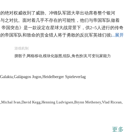
国的绝对权威收到了威胁。冲锋队军团大举出动席卷整个银河
处与之对抗。面对着几乎不存在的可能性，他们与帝国军队做着
：帝国突击》是一款设定在星球大战背景下，供2~5人进行的传奇
大的帝国军队和致命的赏金猎人将于勇敢的反抗军英雄们彼此对
...展开
也将出现在传奇性的战役中为游戏增光添彩，每一场战斗都将推动
游戏机制
决战。 另外，特殊的一对一规则还允许玩家组建自己的部队，
掷骰子,网格移动,模块化版图,组队,角色扮演,可变玩家能力
传奇中的史诗场景，也可以创造完全属于自己的全新战斗！ 游
0多个模块化地图底版和超多其他游戏配件。帝国突击将为大家提供
Galakta,Galápagos Jogos,Heidelberger Spieleverlag
ak,Michal Ivan,David Kegg,Henning Ludvigsen,Brynn Metheney,Vlad Ricean,
更多