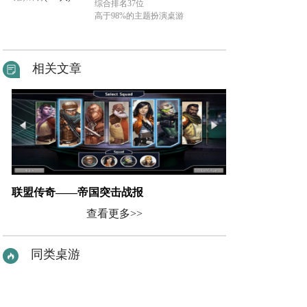
综合排名37位
高于98%的主题扮演桌游
相关文章
联盟传奇——帝国突击战报
查看更多>>
同类桌游