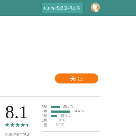
寻找桌游和文章
关 注
8.1
26.2 %
5星
54.4 %
4星
18.4 %
3星
1.0 %
2星
0.0 %
1星
玩家评分
(103人)