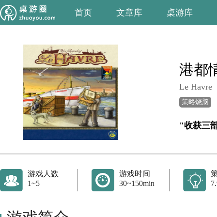
首页
文章库
桌游库
港都
Le Havre
策略烧脑
"收获三
游戏人数
游戏时间
1~5
30~150min
7