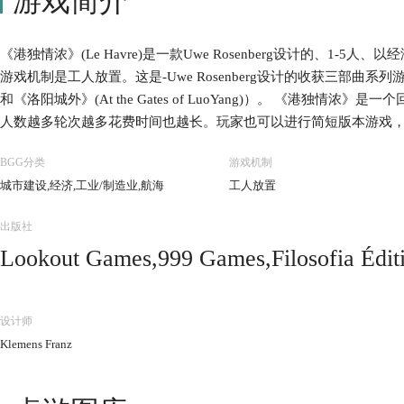
游戏简介
《港独情浓》(Le Havre)是一款Uwe Rosenberg设计的、1-
游戏机制是工人放置。这是-Uwe Rosenberg设计的收获三部曲系列游
和《洛阳城外》(At the Gates of LuoYang)）。 《港独
人数越多轮次越多花费时间也越长。玩家也可以进行简短版本游戏，
每个玩家回合由两部分组成：补给和行动。回合开始，先按补给板
BGG分类
游戏机制
行一个主要行动和多次可选行动。 主要行动为二选一：玩家可以从
城市建设,经济,工业/制造业,航海
工人放置
法郎，或者可以使用一个可用的建筑。使用不属于自己的建筑需要支
建造标准建筑，建造建筑需要支付对应的资源。 可选行动可以多次
出版社
可以购买已经建造的公共建筑或三个建筑计划牌堆顶的建筑。玩家
Lookout Games,999 Games,Filosofia É
船只的购买成本与建筑/船只价值不同。玩家出售建筑或船只，只能获
玩家需要提供食物（或法郎）喂养工人。无法提供足够食物的玩家
by Japan,HomoLudicus,Korea Boardgames 
会有收获。有时政府会建造一个标准建筑或特殊建筑。每轮结束将轮
Creative,Maldito Games,Mayfair Games,M
设计师
戏中，建筑是投资机会和收入来源，而船只则主要提供食物。 当所
edizioni,Ystari Games,Z-Man Games
Klemens Franz
游戏结束。将自己拥有的建筑和船只的价值、带有+号建筑的附加价
家的最终财富。最富有的玩家获得胜利。 游戏的简短版本除了游戏
同，特殊建筑牌也不再使用。 Lookout Games于2008年发行了德文版