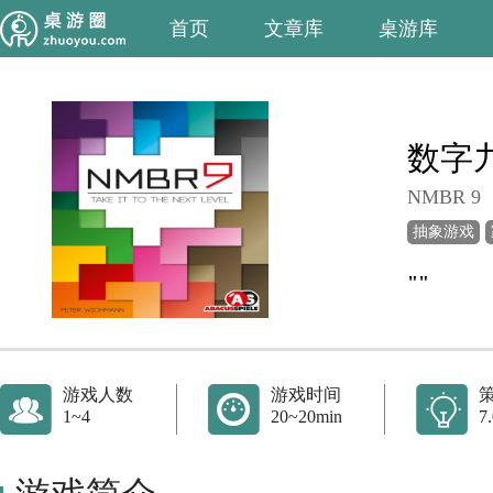
首页
文章库
桌游库
数字
NMBR 9
抽象游戏
""
游戏人数
游戏时间
1~4
20~20min
7