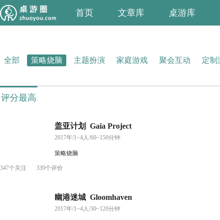
首页
文章库
桌游库
全部
策略烧脑
主题扮演
家庭游戏
聚会互动
定制
评分最高
盖亚计划 Gaia Project
2017年/1~4人/60~150分钟
策略烧脑
347个关注
339个评价
幽港迷城 Gloomhaven
2017年/1~4人/30~120分钟