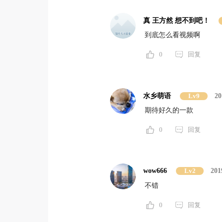
真 王方然 想不到吧！
到底怎么看视频啊
0
回复
水乡萌语
Lv9
20
期待好久的一款
0
回复
wow666
Lv2
201
不错
0
回复