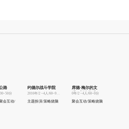
公路
约德尔战斗学院
席德·梅尔的文
明：新的黎明
/30~50分
2016年/2 ~4人/60~90分
0年/2 ~4人/60~0分
聚会互动/
主题扮演/策略烧脑
聚会互动/策略烧脑