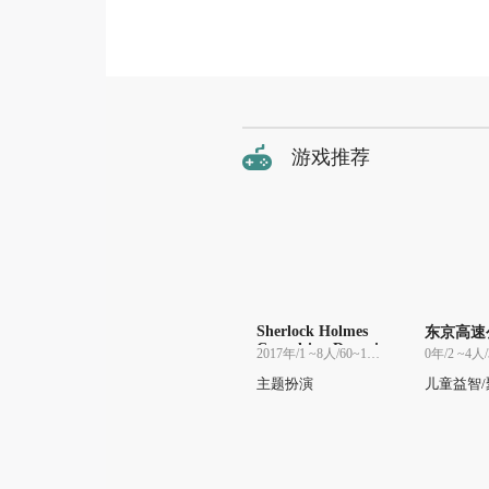
游戏推荐
Sherlock Holmes
东京高速
Consulting Detecti
2017年/1 ~8人/60~120分
0年/2 ~4人
ve: Jack the Rippe
r & West End Adv
主题扮演
儿童益智/
entures
家庭游戏