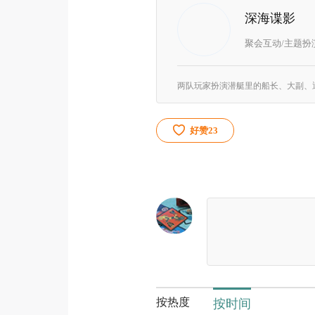
深海谍影
聚会互动/主题扮
好赞
23
按热度
按时间