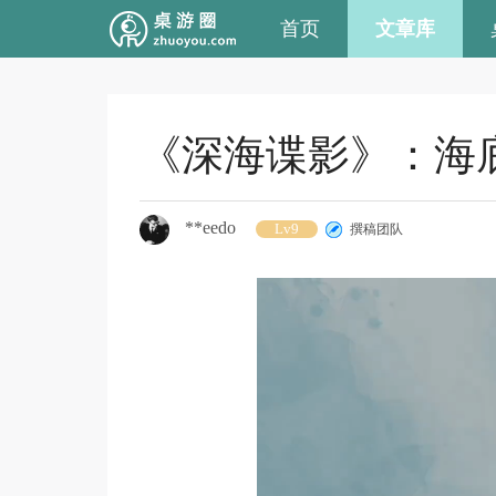
首页
文章库
《深海谍影》：海
**eedo
Lv9
撰稿团队