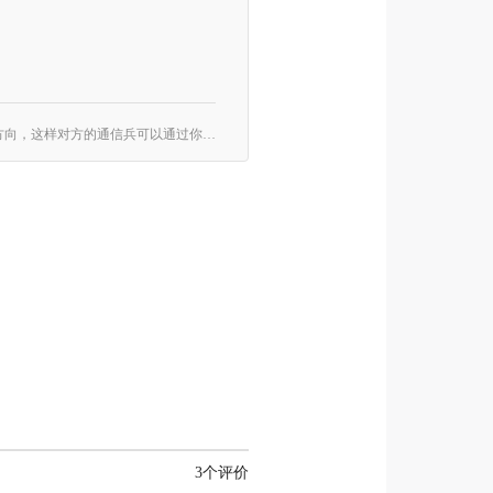
两队玩家扮演潜艇里的船长、大副、通信兵、工程师，每队协作击沉对方潜艇。每次船长行进都要大声告诉所有人前进的方向，这样对方的通信兵可以通过你的行踪，结合无人机、雷达等技术判断确切方位，然后引爆水雷或发射鱼雷击沉对方。游戏过程会伴随不可避免的损耗，除非你选择出水修复，但那样也暴露了自己的方位。 所有人同时进行的协作对战游戏，听着就很刺激！
3个评价